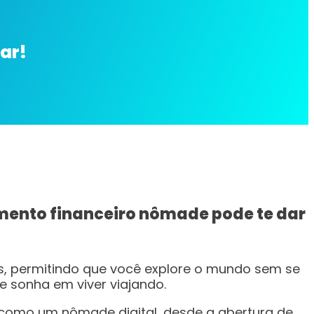
ar!
mento financeiro nômade pode te dar
s, permitindo que você explore o mundo sem se
e sonha em viver viajando.
e como um nômade digital, desde a abertura de