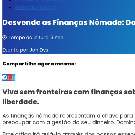
Finanças Pessoais
Desvende as Finanças Nômade: Do
Tempo de leitura: 3 min
Escrito por Joh Dys
Compartilhe agora mesmo:
Viva sem fronteiras com finanças so
liberdade.
As finanças nômade representam a chave para d
preocupar com a gestão do seu dinheiro. Domina
Este artigo irá guiá-lo através dos passos esse