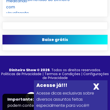
Baixe grátis
Dinheiro Show © 2026
. Todos os direitos reservados.
Politicas de Privacidade
|
Termos e Condições
|
Configurações
de Privacidade
Acesse dicas exclusivas sobre
Importante:
Este site faz uso de cookies que
diversos assuntos feitas
podem conter informações de rastreamento
especialmente para você!!!