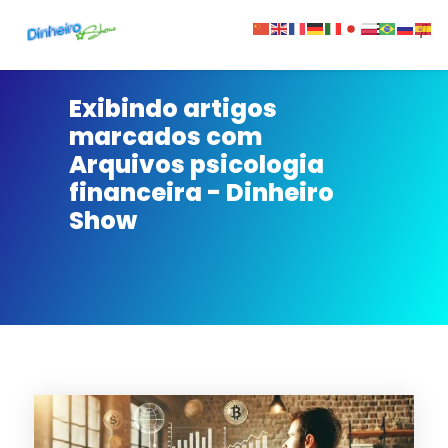
Sobre
Exibindo artigos
marcados com
Contato
Arquivos psicologia
financeira - Dinheiro
Privacidade
Show