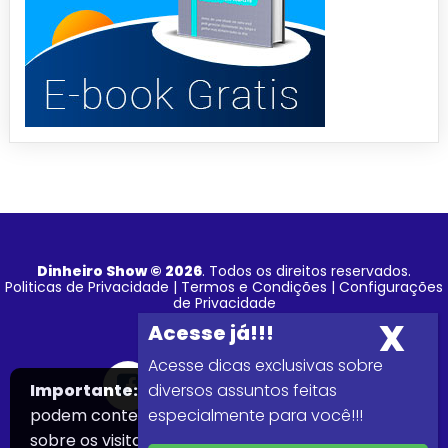
Dinheiro Show © 2026
. Todos os direitos reservados.
Politicas de Privacidade
|
Termos e Condições
|
Configurações
de Privacidade
Acesse dicas exclusivas sobre
Importante:
Este site faz uso de cookies que
diversos assuntos feitas
podem conter informações de rastreamento
especialmente para você!!!
sobre os visitantes.
Aceitar