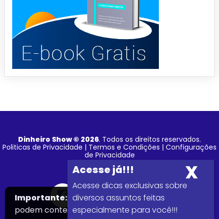
Dinheiro Show © 2026
. Todos os direitos reservados.
Politicas de Privacidade
|
Termos e Condições
|
Configurações
de Privacidade
Acesse dicas exclusivas sobre
Importante:
Este site faz uso de cookies que
diversos assuntos feitas
podem conter informações de rastreamento
especialmente para você!!!