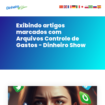
Sobre
Exibindo artigos
marcados com
Contato
Arquivos Controle de
Gastos - Dinheiro Show
Privacidade