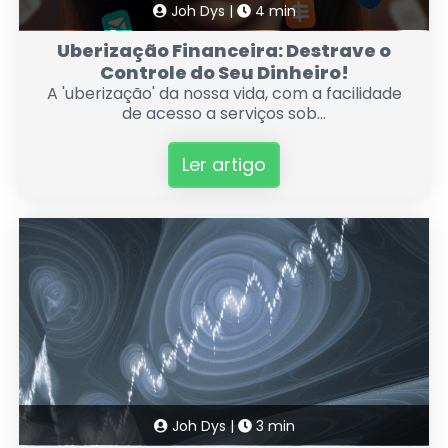
Joh Dys |
4 min
Uberização Financeira: Destrave o
Controle do Seu Dinheiro!
A 'uberização' da nossa vida, com a facilidade
de acesso a serviços sob...
Ler artigo
Joh Dys |
3 min